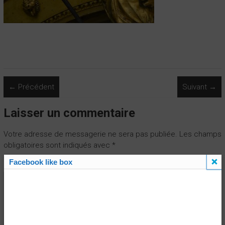
← Précédent
Suivant →
Laisser un commentaire
Votre adresse de messagerie ne sera pas publiée.
Les champs
obligatoires sont indiqués avec
*
Facebook like box
Commentaire